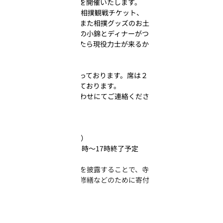
そこで小錦相撲ツアーを開催いたします。
内容：１人30,000円で相撲観戦チケット、
小錦オリジナルグッズまた相撲グッズのお土
産、そして相撲観戦後の小錦とディナーがつ
いています。もしかしたら現役力士が来るか
も！？
今回特別のツアーとなっております。席は２
人席用のマス席となっております。
ぜひお早めにお問い合わせにてご連絡くださ
い！
令和6年4月16日（火）
国技館（JR両国駅近く）
開場：13時　開演：14時〜17時終了予定
★勧進相撲とは…相撲を披露することで、寺
院や神社などの建立、修繕などのために寄付
を募ること
Next
< Back