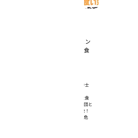
2024年4月2日
☆新 爆食三姉妹と現役＆レジェン
ドの力士がモンスター天丼で大食
い対決
4月4日(木) よる8時00分〜
☆新 爆食三姉妹と現役＆レジェンドの力士
がモンスター天丼で大食い対決！
新 爆食三姉妹が幕内最重量や角界一の大食
いなどが揃った現役＆レジェンド力士軍団と
10kgあるモンスター天丼の大食いで対決！
過去最強の刺客に三姉妹が初めての敗北危
機！？
ぜひご覧ください！お楽しみに〜