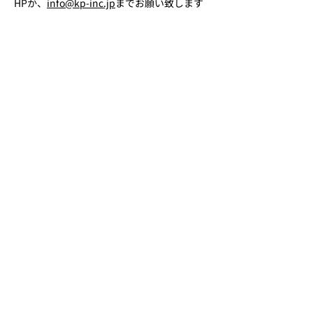
HPか、
info@kp-inc.jp
までお願い致します
Next
< Back
​株式会社KP
お問い合わせ
本社所在地
​東京都墨田区石原1-30-6
アーバンヒルズ両国701
​事務所所在地
​東京都台東区浅草橋2-28-3
メールアドレス
info@kp-inc.jp
電話番号
03-3863-0100