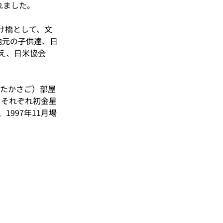
れ
​ました。
架け橋として、文
、地元の子供達、日
え、
日米協会
砂（たかさご）部屋
らそれぞれ初金星
997年11月場