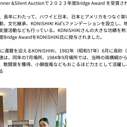
 Dinner &Silent Auctionで２０２３年度Bridge Award を受賞さ
I氏は、​長年にわたって、ハワイと日本、日本とアメリカをつなぐ
、文化継承、KONISHIKI Kid’sファンデーションを設立し
援活動なども行っている。KONISHIKIさんの大きな功績を称
ridge AwardをKONISHIKI氏に授与されました。
日に還暦を迎えるKONISHIKI​、1982年（昭和57年）6月に高
俵は、同年の7月場所​、1984年9月場所では、当時の両横綱か
賞、敢闘賞を獲得、小錦旋風などもおこるほど力士として活躍し、1
る