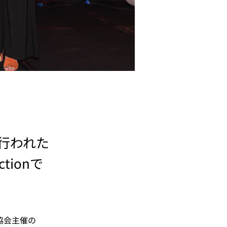
h​で行われた
ctionで
協会主催の