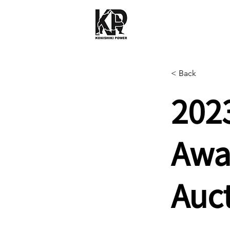
< Back
202
Awa
Auc