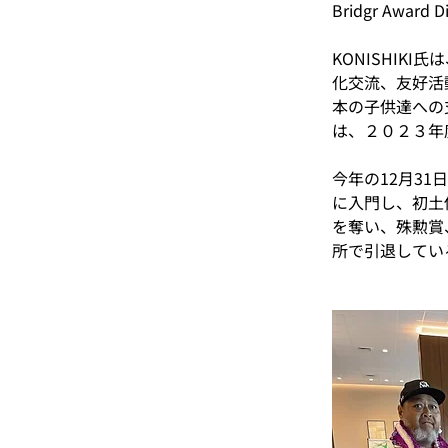
Bridgr Award
KONISHIK
化交流、友好活動
本の子供達への支
は、２０２３年度B
今年の12月31
に入門し、初土
を奪い、​殊勲
所で引退​してい