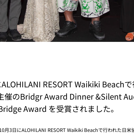
LOHILANI RESORT Waikiki Beac
Bridgr Award Dinner &Silent Au
Bridge Award を受賞され​ました。
、10月3日に
ALOHILANI RESORT Waikiki Beach
​で
行われた日米