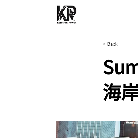
< Back
Sum
海