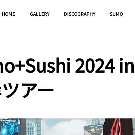
HOME
GALLERY
DISCOGRAPHY
SUMO
o+Sushi 2024 i
岸ツアー